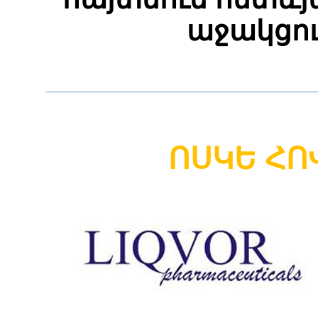
աջակցո
ՈՍԿԵ ՀՈ