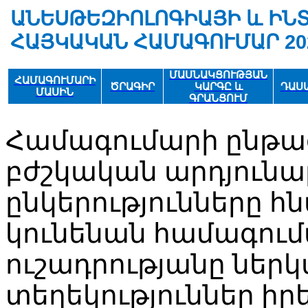
ԱՆԵՍԹԵԶԻՈԼՈԳԻԱՅԻ և ԻՆ
ՀԱՅԿԱԿԱՆ ՀԱՄԱԳՈՒՄԱՐ 20
ՄԱՍՆԱԿՑՈՒԹՅԱՆ
ՀԱՄԱԳՈՒՄԱՐԻ
ԾՐԱԳԻՐ
ԿԱՐԳԸ և
ԴԱՍ
ՄԱՍԻՆ
ԳՐԱՆՑՈՒՄ
Համագումարի ընթա
բժշկական արդյուն
ընկերությունները հ
կունենան համագու
ուշադրությանը ներկ
տեղեկություններ ի