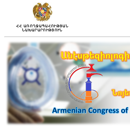
ՀՀ ԱՌՈՂՋԱՊԱՀՈՒԹՅԱՆ
ՆԱԽԱՐԱՐՈՒԹՅՈՒՆ